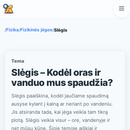
Pereiti
M
prie
turinio
Fizika
Fizikinės jėgos
/
/
/
Slėgis
Tema
Slėgis – Kodėl oras ir
vanduo mus spaudžia?
Slėgis paaiškina, kodėl jaučiame spaudimą
ausyse kylant į kalną ar neriant po vandeniu.
Jis atsiranda tada, kai jėga veikia tam tikrą
plotą. Slėgis veikia visur – ore, vandenyje ir
net mūsų kūne. Šioje temoje aiškiai ir