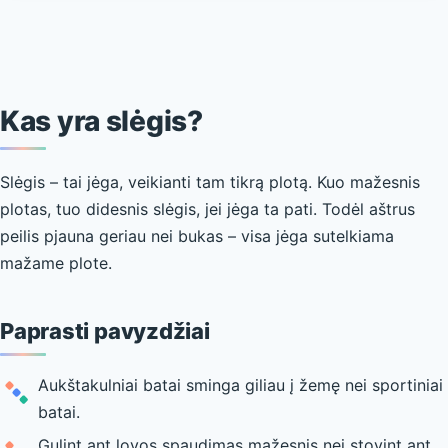
Kas yra slėgis?
Slėgis – tai jėga, veikianti tam tikrą plotą. Kuo mažesnis
plotas, tuo didesnis slėgis, jei jėga ta pati. Todėl aštrus
peilis pjauna geriau nei bukas – visa jėga sutelkiama
mažame plote.
Paprasti pavyzdžiai
Aukštakulniai batai sminga giliau į žemę nei sportiniai
batai.
Gulint ant lovos spaudimas mažesnis nei stovint ant