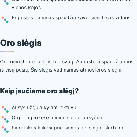
vienos kojos.
Pripūstas balionas spaudžia savo sieneles iš vidaus.
Oro slėgis
Oro nematome, bet jis turi svorį. Atmosfera spaudžia mus
iš visų pusių. Šis slėgis vadinamas atmosferos slėgiu.
Kaip jaučiame oro slėgį?
Ausys užgula kylant lėktuvu.
Orų prognozėse minimi slėgio pokyčiai.
Siurbtukas laikosi prie sienos dėl slėgio skirtumo.