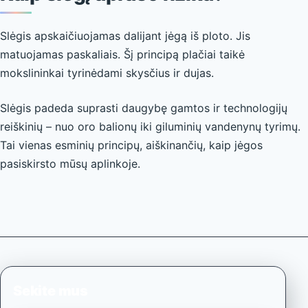
Slėgis apskaičiuojamas dalijant jėgą iš ploto. Jis
matuojamas paskaliais. Šį principą plačiai taikė
mokslininkai tyrinėdami skysčius ir dujas.
Slėgis padeda suprasti daugybę gamtos ir technologijų
reiškinių – nuo oro balionų iki giluminių vandenynų tyrimų.
Tai vienas esminių principų, aiškinančių, kaip jėgos
pasiskirsto mūsų aplinkoje.
Sekite mus