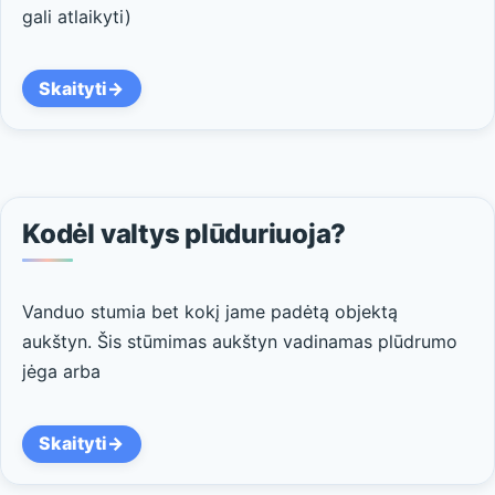
gali atlaikyti)
Skaityti
Kodėl valtys plūduriuoja?
Vanduo stumia bet kokį jame padėtą ​​objektą
aukštyn. Šis stūmimas aukštyn vadinamas plūdrumo
jėga arba
Skaityti