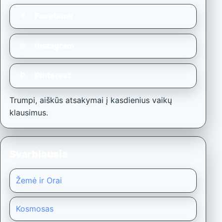
f
Facebook
◎
Instagram
P
Pinterest
Trumpi, aiškūs atsakymai į kasdienius vaikų
klausimus.
Svarbiausia
Žemė ir Orai
Kosmosas