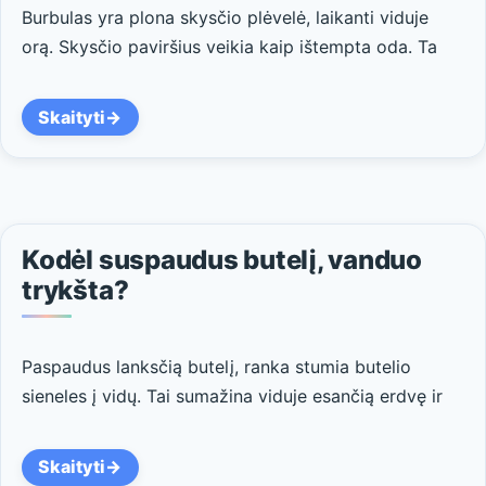
Burbulas yra plona skysčio plėvelė, laikanti viduje
orą. Skysčio paviršius veikia kaip ištempta oda. Ta
Skaityti
Kodėl suspaudus butelį, vanduo
trykšta?
Paspaudus lanksčią butelį, ranka stumia butelio
sieneles į vidų. Tai sumažina viduje esančią erdvę ir
Skaityti