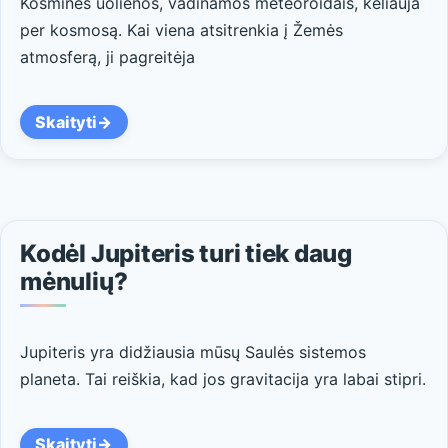
Kosminės uolienos, vadinamos meteoroidais, keliauja
per kosmosą. Kai viena atsitrenkia į Žemės
atmosferą, ji pagreitėja
Skaityti
Kodėl Jupiteris turi tiek daug
mėnulių?
Jupiteris yra didžiausia mūsų Saulės sistemos
planeta. Tai reiškia, kad jos gravitacija yra labai stipri.
Skaityti