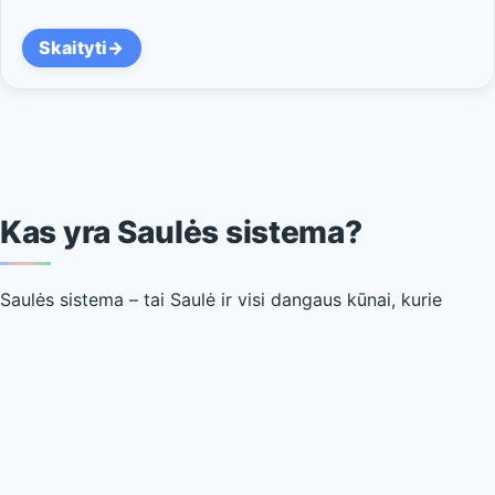
Skaityti
Kas yra Saulės sistema?
Saulės sistema – tai Saulė ir visi dangaus kūnai, kurie
sukasi aplink ją. Tai aštuonios planetos, jų mėnuliai,
asteroidai, kometos ir nykštukinės planetos. Visa tai kartu
sudaro mūsų kosminę „šeimą“.
Saulė yra sistemos centras. Ji sudaro daugiau nei 99 %
visos Saulės sistemos masės ir savo gravitacija laiko