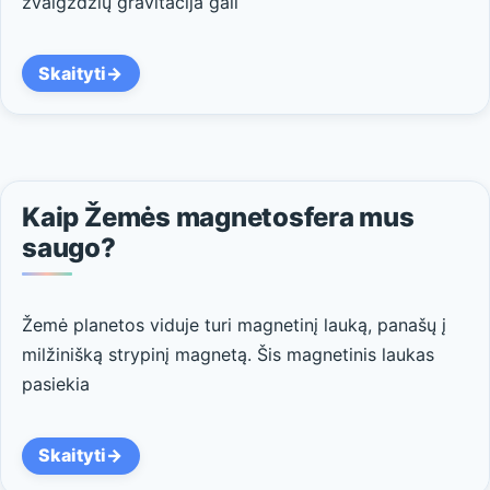
žvaigždžių gravitacija gali
Skaityti
Kaip Žemės magnetosfera mus
saugo?
Žemė planetos viduje turi magnetinį lauką, panašų į
milžinišką strypinį magnetą. Šis magnetinis laukas
pasiekia
Skaityti