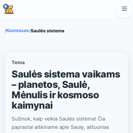
Pereiti
M
prie
turinio
Kosmosas
/
/
Saulės sistema
Tema
Saulės sistema vaikams
– planetos, Saulė,
Mėnulis ir kosmoso
kaimynai
Sužinok, kaip veikia Saulės sistema! Čia
paprastai aiškiname apie Saulę, aštuonias