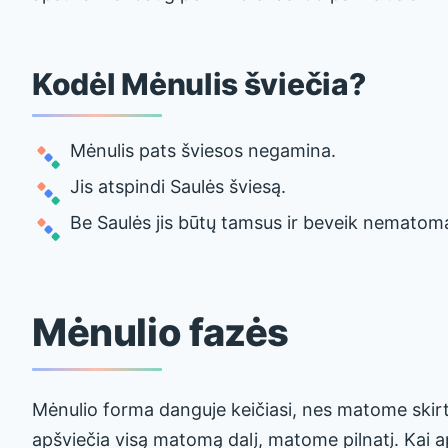
Kodėl Mėnulis šviečia?
Mėnulis pats šviesos negamina.
Jis atspindi Saulės šviesą.
Be Saulės jis būtų tamsus ir beveik nematom
Mėnulio fazės
Mėnulio forma danguje keičiasi, nes matome skirt
apšviečia visą matomą dalį, matome pilnatį. Kai ap