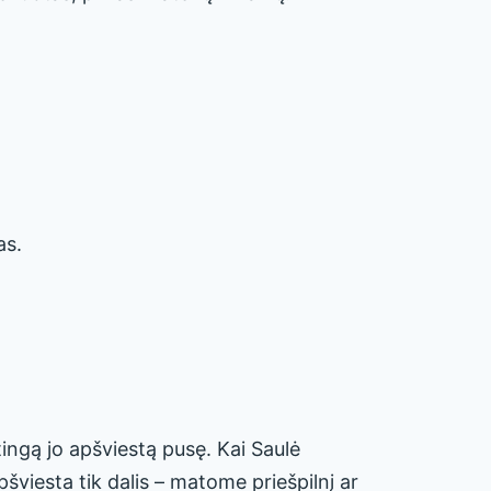
as.
ingą jo apšviestą pusę. Kai Saulė
šviesta tik dalis – matome priešpilnį ar