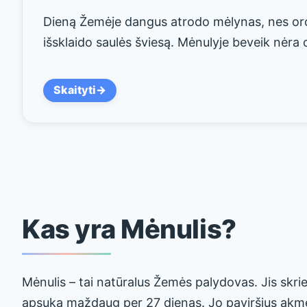
Dieną Žemėje dangus atrodo mėlynas, nes or
išsklaido saulės šviesą. Mėnulyje beveik nėra 
Skaityti
Kas yra Mėnulis?
Mėnulis – tai natūralus Žemės palydovas. Jis skrie
apsuka maždaug per 27 dienas. Jo paviršius akmen