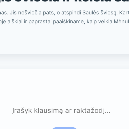
U
V
s. Jis nešviečia pats, o atspindi Saulės šviesą. Ka
oje aiškiai ir paprastai paaiškiname, kaip veikia Mėnuli
V
Dirvožemis
Ledynai
Reljefas
Tektonika
Ugnikalniai
Uolienos
Žemės drebėjimai