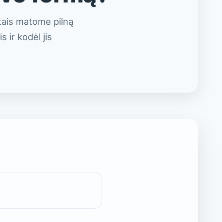
pės
andens ciklas
rtais matome pilną
s ir kodėl jis
andenynai