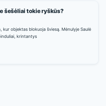
e šešėliai tokie ryškūs?
n, kur objektas blokuoja šviesą. Mėnulyje Saulė
pinduliai, krintantys