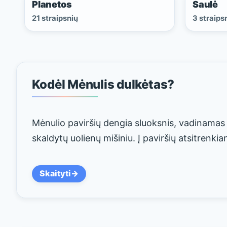
Planetos
Saulė
21 straipsnių
3 straips
Kodėl Mėnulis dulkėtas?
Mėnulio paviršių dengia sluoksnis, vadinamas r
skaldytų uolienų mišiniu. Į paviršių atsitrenkia
Skaityti