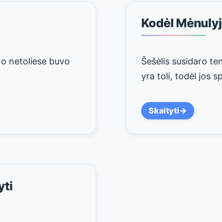
Kodėl Mėnulyj
 o netoliese buvo
Šešėlis susidaro te
yra toli, todėl jos s
Skaityti
yti