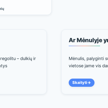
nių
Ar Mėnulyje y
egolitu – dulkių ir
Mėnulis, palyginti s
ntys
vietose jame vis da
Skaityti