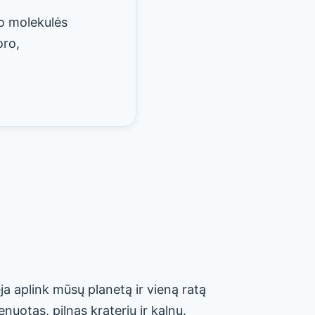
o molekulės
oro,
ja aplink mūsų planetą ir vieną ratą
uotas, pilnas kraterių ir kalnų.