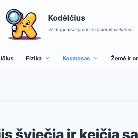
Kodėlčius
Vertingi atsakymai smalsiems vaikams!
lčius
Fizika
Kosmosas
Žemė ir or
Elektra
Mėnulis
Debesys
G
Ž
E
Šiluma
Planetos
Saulė ir mėnulis
I
Ž
P
Saulė
Spalvos
S
P
is šviečia ir keičia 
Žvaigždės
Tr
S