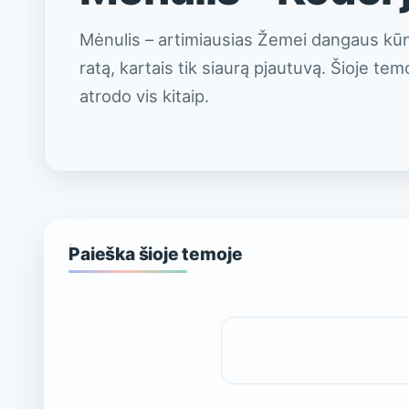
Mėnulis – artimiausias Žemei dangaus kūna
ratą, kartais tik siaurą pjautuvą. Šioje tem
atrodo vis kitaip.
Globalus vėjas
Šalčio pojūtis
Vėjo pagrindai
Paieška šioje temoje
Ieškoti