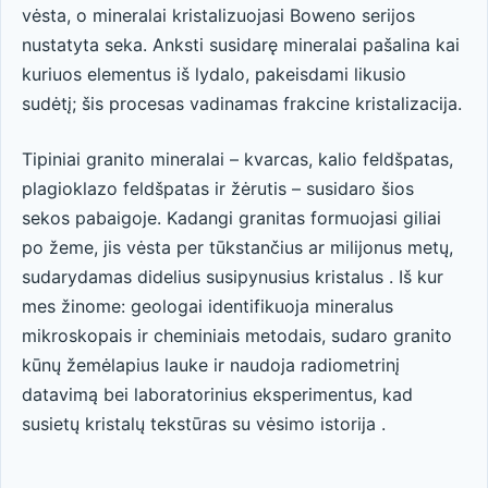
vėsta, o mineralai kristalizuojasi Boweno serijos
nustatyta seka. Anksti susidarę mineralai pašalina kai
kuriuos elementus iš lydalo, pakeisdami likusio
sudėtį; šis procesas vadinamas frakcine kristalizacija.
Tipiniai granito mineralai – kvarcas, kalio feldšpatas,
plagioklazo feldšpatas ir žėrutis – susidaro šios
sekos pabaigoje. Kadangi granitas formuojasi giliai
po žeme, jis vėsta per tūkstančius ar milijonus metų,
sudarydamas didelius susipynusius kristalus . Iš kur
mes žinome: geologai identifikuoja mineralus
mikroskopais ir cheminiais metodais, sudaro granito
kūnų žemėlapius lauke ir naudoja radiometrinį
datavimą bei laboratorinius eksperimentus, kad
susietų kristalų tekstūras su vėsimo istorija .