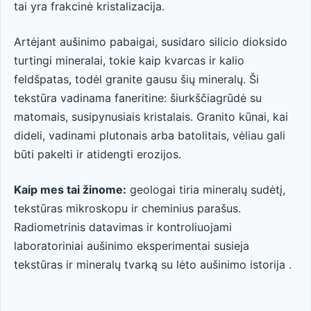
tai yra frakcinė kristalizacija.
Artėjant aušinimo pabaigai, susidaro silicio dioksido
turtingi mineralai, tokie kaip kvarcas ir kalio
feldšpatas, todėl granite gausu šių mineralų. Ši
tekstūra vadinama faneritine: šiurkščiagrūdė su
matomais, susipynusiais kristalais. Granito kūnai, kai
dideli, vadinami plutonais arba batolitais, vėliau gali
būti pakelti ir atidengti erozijos.
Kaip mes tai žinome:
geologai tiria mineralų sudėtį,
tekstūras mikroskopu ir cheminius parašus.
Radiometrinis datavimas ir kontroliuojami
laboratoriniai aušinimo eksperimentai susieja
tekstūras ir mineralų tvarką su lėto aušinimo istorija .