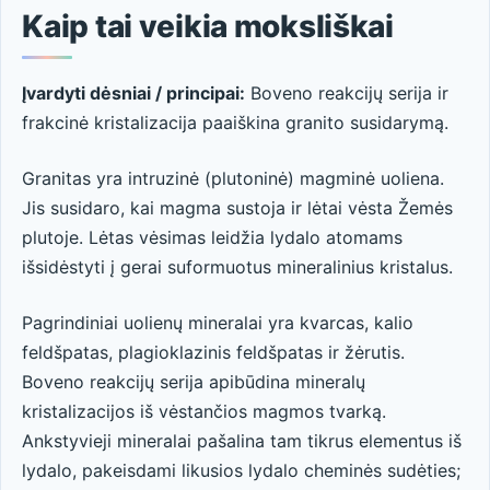
Kaip tai veikia moksliškai
Įvardyti dėsniai / principai:
Boveno reakcijų serija ir
frakcinė kristalizacija paaiškina granito susidarymą.
Granitas yra intruzinė (plutoninė) magminė uoliena.
Jis susidaro, kai magma sustoja ir lėtai vėsta Žemės
plutoje. Lėtas vėsimas leidžia lydalo atomams
išsidėstyti į gerai suformuotus mineralinius kristalus.
Pagrindiniai uolienų mineralai yra kvarcas, kalio
feldšpatas, plagioklazinis feldšpatas ir žėrutis.
Boveno reakcijų serija apibūdina mineralų
kristalizacijos iš vėstančios magmos tvarką.
Ankstyvieji mineralai pašalina tam tikrus elementus iš
lydalo, pakeisdami likusios lydalo cheminės sudėties;