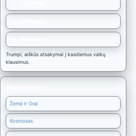
f
Facebook
◎
Instagram
P
Pinterest
Trumpi, aiškūs atsakymai į kasdienius vaikų
klausimus.
Svarbiausia
Žemė ir Orai
Kosmosas