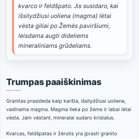
kvarco ir feldšpato. Jis susidaro, kai
išsilydžiusi uoliena (magma) lėtai
vėsta giliai po Žemės paviršiumi,
leisdama augti dideliems
mineraliniams grūdeliams.
Trumpas paaiškinimas
Granitas prasideda kaip karšta, išsilydžiusi uoliena,
vadinama magma. Magma lieka po žeme ir labai lėtai
vėsta. Jam vėstant, mineralai sudaro kristalus.
Kvarcas, feldšpatas ir žėrutis yra įprasti granito