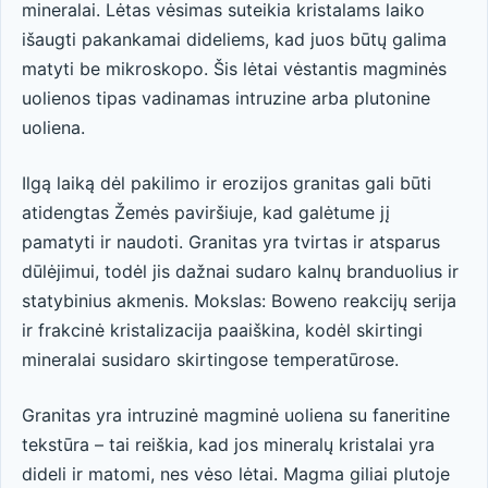
mineralai. Lėtas vėsimas suteikia kristalams laiko
išaugti pakankamai dideliems, kad juos būtų galima
matyti be mikroskopo. Šis lėtai vėstantis magminės
uolienos tipas vadinamas intruzine arba plutonine
uoliena.
Ilgą laiką dėl pakilimo ir erozijos granitas gali būti
atidengtas Žemės paviršiuje, kad galėtume jį
pamatyti ir naudoti. Granitas yra tvirtas ir atsparus
dūlėjimui, todėl jis dažnai sudaro kalnų branduolius ir
statybinius akmenis. Mokslas: Boweno reakcijų serija
ir frakcinė kristalizacija paaiškina, kodėl skirtingi
mineralai susidaro skirtingose ​​temperatūrose.
Granitas yra intruzinė magminė uoliena su faneritine
tekstūra – tai reiškia, kad jos mineralų kristalai yra
dideli ir matomi, nes vėso lėtai. Magma giliai plutoje