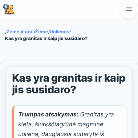
Pereiti
M
prie
turinio
Žemė ir orai
Žemė
Uolienos
/
/
/
/
Kas yra granitas ir kaip jis susidaro?
Kas yra granitas ir kaip
jis susidaro?
Trumpas atsakymas:
Granitas yra
kieta, šiurkščiagrūdė magminė
uoliena, daugiausia sudaryta iš