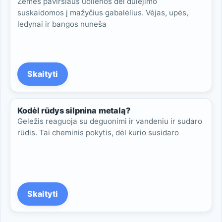
Žemės paviršiaus uolienos dėl dūlėjimo
suskaidomos į mažyčius gabalėlius. Vėjas, upės,
ledynai ir bangos nuneša
Skaityti
Kodėl rūdys silpnina metalą?
Geležis reaguoja su deguonimi ir vandeniu ir sudaro
rūdis. Tai cheminis pokytis, dėl kurio susidaro
Skaityti