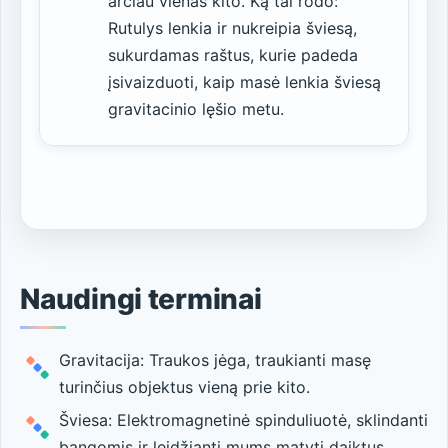
arčiau vienas kito. Ką tai rodo:
Rutulys lenkia ir nukreipia šviesą,
sukurdamas raštus, kurie padeda
įsivaizduoti, kaip masė lenkia šviesą
gravitacinio lęšio metu.
Naudingi terminai
Gravitacija: Traukos jėga, traukianti masę
turinčius objektus vieną prie kito.
Šviesa: Elektromagnetinė spinduliuotė, sklindanti
bangomis ir leidžianti mums matyti daiktus.