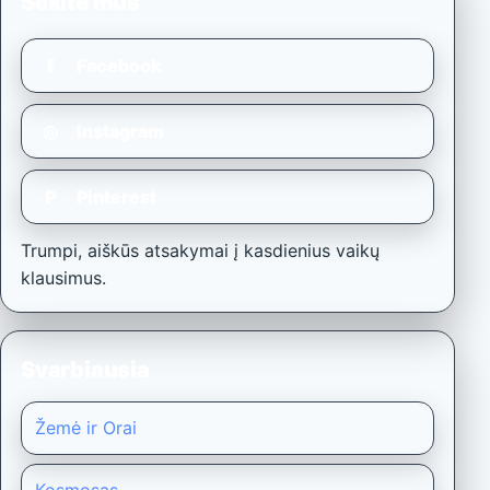
Sekite mus
f
Facebook
◎
Instagram
P
Pinterest
Trumpi, aiškūs atsakymai į kasdienius vaikų
klausimus.
Svarbiausia
Žemė ir Orai