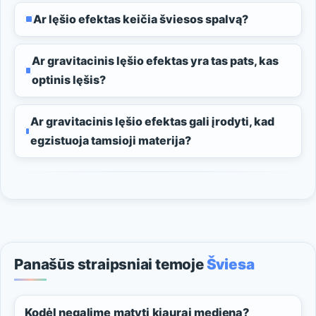
Ar lęšio efektas keičia šviesos spalvą?
Ar gravitacinis lęšio efektas yra tas pats, kas
optinis lęšis?
Ar gravitacinis lęšio efektas gali įrodyti, kad
egzistuoja tamsioji materija?
Panašūs straipsniai temoje
Šviesa
Kodėl negalime matyti kiaurai medieną?