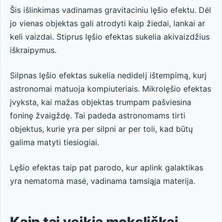
Šis išlinkimas vadinamas gravitaciniu lęšio efektu. Dėl
jo vienas objektas gali atrodyti kaip žiedai, lankai ar
keli vaizdai. Stiprus lęšio efektas sukelia akivaizdžius
iškraipymus.
Silpnas lęšio efektas sukelia nedidelį ištempimą, kurį
astronomai matuoja kompiuteriais. Mikrolęšio efektas
įvyksta, kai mažas objektas trumpam pašviesina
foninę žvaigždę. Tai padeda astronomams tirti
objektus, kurie yra per silpni ar per toli, kad būtų
galima matyti tiesiogiai.
Lęšio efektas taip pat parodo, kur aplink galaktikas
yra nematoma masė, vadinama tamsiąja materija.
Kaip tai veikia moksliškai