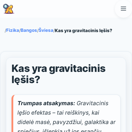
Pereiti
M
prie
turinio
Fizika
Bangos
Šviesa
/
/
/
/
Kas yra gravitacinis lęšis?
Kas yra gravitacinis
lęšis?
Trumpas atsakymas:
Gravitacinis
lęšio efektas – tai reiškinys, kai
didelė masė, pavyzdžiui, galaktika ar
spiečius, išlenkia už jos esančių