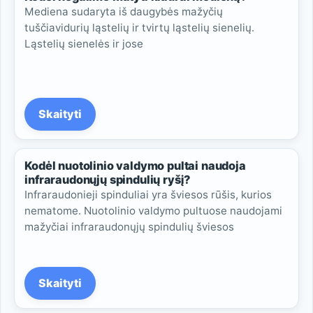
Mediena sudaryta iš daugybės mažyčių
tuščiavidurių ląstelių ir tvirtų ląstelių sienelių.
Ląstelių sienelės ir jose
Skaityti
Kodėl nuotolinio valdymo pultai naudoja
infraraudonųjų spindulių ryšį?
Infraraudonieji spinduliai yra šviesos rūšis, kurios
nematome. Nuotolinio valdymo pultuose naudojami
mažyčiai infraraudonųjų spindulių šviesos
Skaityti