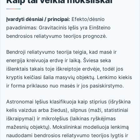
Įvardyti dėsniai / principai:
Efekto/dėsnio
pavadinimas: Gravitacinis lęšis yra Einšteino
bendrosios reliatyvumo teorijos prognozė.
Bendroji reliatyvumo teorija teigia, kad masė ir
energija kreivuoja erdvę ir laiką. Šviesa seka
išlenktais takais toje iškreiptoje erdvėje, todėl jos
kryptis keičiasi šalia masyvių objektų. Lenkimo kiekis
ir forma priklauso nuo masės ir jos pasiskirstymo.
Astronomai lęšius klasifikuoja kaip stiprius (išryškina
kelis vaizdus arba žiedus), silpnus (maži, statistiniai
iškraipymai) ir mikrolęšius (laikinas ryškėjimas
mažesnių objektų). Mokslininkai modeliuoja lenkimą
naudodami bendrosios reliatyvumo teorijos lygtis ir