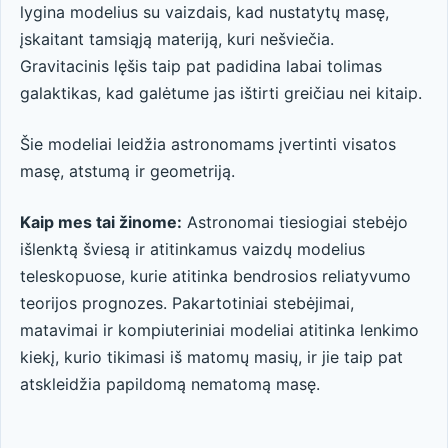
lygina modelius su vaizdais, kad nustatytų masę,
įskaitant tamsiąją materiją, kuri nešviečia.
Gravitacinis lęšis taip pat padidina labai tolimas
galaktikas, kad galėtume jas ištirti greičiau nei kitaip.
Šie modeliai leidžia astronomams įvertinti visatos
masę, atstumą ir geometriją.
Kaip mes tai žinome:
Astronomai tiesiogiai stebėjo
išlenktą šviesą ir atitinkamus vaizdų modelius
teleskopuose, kurie atitinka bendrosios reliatyvumo
teorijos prognozes. Pakartotiniai stebėjimai,
matavimai ir kompiuteriniai modeliai atitinka lenkimo
kiekį, kurio tikimasi iš matomų masių, ir jie taip pat
atskleidžia papildomą nematomą masę.