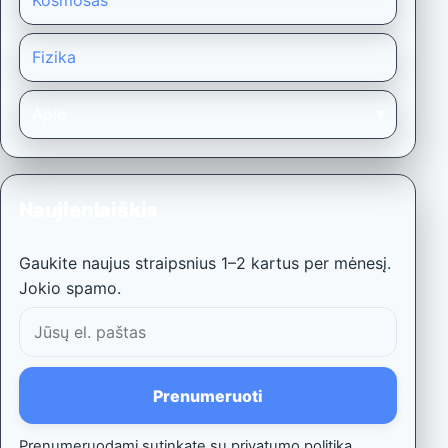
Kosmosas
Fizika
Apie
Naujienlaiškis
Gaukite naujus straipsnius 1–2 kartus per mėnesį.
Jokio spamo.
El.
paštas
Prenumeruoti
Prenumeruodami sutinkate su privatumo politika.