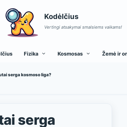
Kodėlčius
Vertingi atsakymai smalsiems vaikams!
lčius
Fizika
Kosmosas
Žemė ir or
utai serga kosmoso liga?
Elektra
Mėnulis
Debesys
G
Ž
E
Šiluma
Planetos
Saulė ir mėnulis
I
Ž
P
Saulė
Spalvos
S
P
tai serga
Žvaigždės
Tr
S