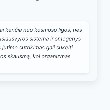
U
V
V
i kenčia nuo kosmoso ligos, nes
pusiausvyros sistema ir smegenys
 jutimo sutrikimas gali sukelti
Dirvožemis
lvos skausmą, kol organizmas
Ledynai
Reljefas
Tektonika
Ugnikalniai
Uolienos
Žemės drebėjimai