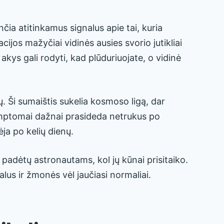
čia atitinkamus signalus apie tai, kuria
jos mažyčiai vidinės ausies svorio jutikliai
 akys gali rodyti, kad plūduriuojate, o vidinė
ų. Ši sumaištis sukelia kosmoso ligą, dar
ptomai dažnai prasideda netrukus po
ja po kelių dienų.
padėtų astronautams, kol jų kūnai prisitaiko.
us ir žmonės vėl jaučiasi normaliai.