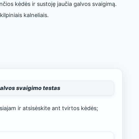
nčios kėdės ir sustoję jaučia galvos svaigimą.
lpiniais kalneliais.
lvos svaigimo testas
siajam ir atsisėskite ant tvirtos kėdės;