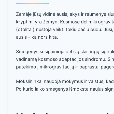
Žemėje jūsų vidinė ausis, akys ir raumenys siun
kryptimi yra žemyn. Kosmose dėl mikrogravitaci
(otolitai) nustoja veikti tokiu pačiu būdu. Jūsų
ausis – ką nors kita.
Smegenys susipainioja dėl šių skirtingų signal
vadinamą kosmoso adaptacijos sindromu. Sim
patekimo į mikrogravitaciją ir paprastai pagerė
Mokslininkai naudoja mokymus ir vaistus, kad 
Po kurio laiko smegenys išmoksta naujus signal