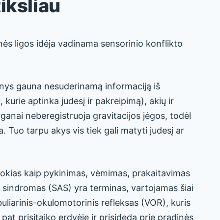
iksliau
ės ligos idėja vadinama sensorinio konflikto
genys gauna nesuderinamą informaciją iš
, kurie aptinka judesį ir pakreipimą), akių ir
rganai neberegistruoja gravitacijos jėgos, todėl
a. Tuo tarpu akys vis tiek gali matyti judesį ar
 tokias kaip pykinimas, vėmimas, prakaitavimas
s sindromas (SAS) yra terminas, vartojamas šiai
uliarinis-okulomotorinis refleksas (VOR), kuris
 pat prisitaiko erdvėje ir prisideda prie pradinės