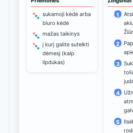
Priemonės
Žingsniai
sukamoji kėdė arba
Atsi
biuro kėdė
aki
Žiūr
mažas taikinys
Pap
į kurį galite sutelkti
api
dėmesį (kaip
lipdukas)
Suk
toli
jud
Užm
atm
gal
Ilsė
rod