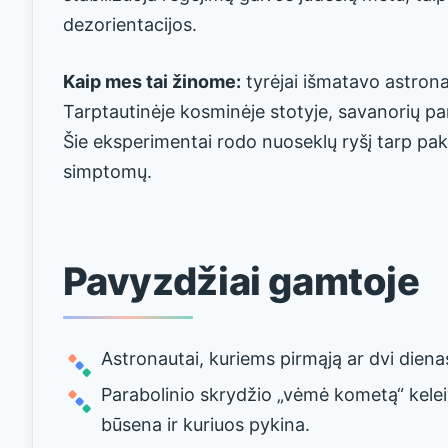
dezorientacijos.
Kaip mes tai žinome:
tyrėjai išmatavo astrona
Tarptautinėje kosminėje stotyje, savanorių par
Šie eksperimentai rodo nuoseklų ryšį tarp pakit
simptomų.
Pavyzdžiai gamtoje
Astronautai, kuriems pirmąją ar dvi diena
Parabolinio skrydžio „vėmė kometą“ kelei
būsena ir kuriuos pykina.