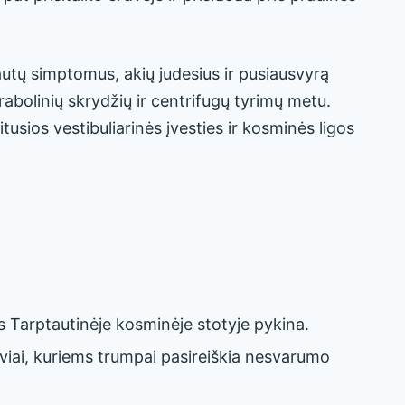
utų simptomus, akių judesius ir pusiausvyrą
abolinių skrydžių ir centrifugų tyrimų metu.
usios vestibuliarinės įvesties ir kosminės ligos
s Tarptautinėje kosminėje stotyje pykina.
viai, kuriems trumpai pasireiškia nesvarumo