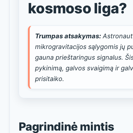
kosmoso liga?
Trumpas atsakymas:
Astronauta
mikrogravitacijos sąlygomis jų 
gauna prieštaringus signalus. Šis
Globalus vėjas
pykinimą, galvos svaigimą ir ga
Šalčio pojūtis
prisitaiko.
Vėjo pagrindai
Pagrindinė mintis