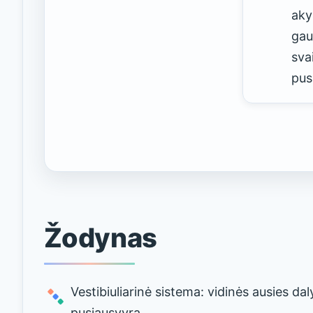
aky
gau
sva
pus
Žodynas
Vestibiuliarinė sistema: vidinės ausies da
pusiausvyrą.