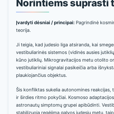
Norintiems suprasti t
Įvardyti dėsniai / principai:
Pagrindinė kosmin
teorija.
Ji teigia, kad judesio liga atsiranda, kai sme
vestibuliarinės sistemos (vidinės ausies jutiklių
kūno jutiklių. Mikrogravitacijos metu otolito o
vestibuliariniai signalai pasikeičia arba išnykst
plaukiojančius objektus.
Šis konfliktas sukelia autonomines reakcijas,
ir širdies ritmo pokyčiai. Kosmoso adaptacijo
astronautų simptomų grupei apibūdinti. Vestib
stabilizuoja regėjimą galvos judesių metu, taip