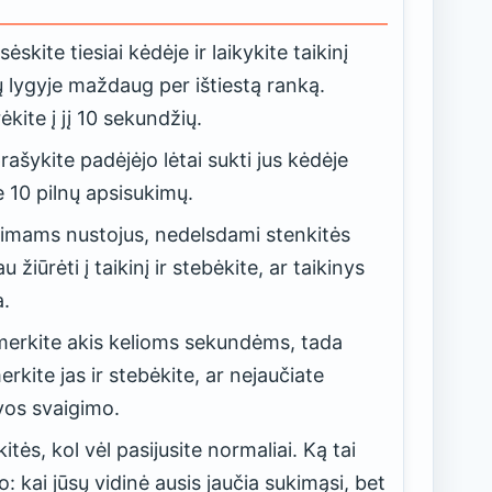
sėskite tiesiai kėdėje ir laikykite taikinį
ų lygyje maždaug per ištiestą ranką.
ėkite į jį 10 sekundžių.
rašykite padėjėjo lėtai sukti jus kėdėje
e 10 pilnų apsisukimų.
imams nustojus, nedelsdami stenkitės
au žiūrėti į taikinį ir stebėkite, ar taikinys
a.
erkite akis kelioms sekundėms, tada
erkite jas ir stebėkite, ar nejaučiate
vos svaigimo.
kitės, kol vėl pasijusite normaliai. Ką tai
o: kai jūsų vidinė ausis jaučia sukimąsi, bet