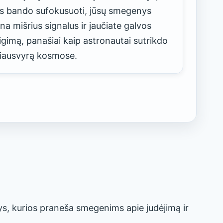
s bando sufokusuoti, jūsų smegenys
na mišrius signalus ir jaučiate galvos
igimą, panašiai kaip astronautai sutrikdo
iausvyrą kosmose.
lys, kurios praneša smegenims apie judėjimą ir