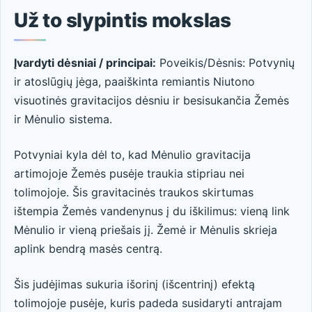
Už to slypintis mokslas
Įvardyti dėsniai / principai:
Poveikis/Dėsnis: Potvynių
ir atoslūgių jėga, paaiškinta remiantis Niutono
visuotinės gravitacijos dėsniu ir besisukančia Žemės
ir Mėnulio sistema.
Potvyniai kyla dėl to, kad Mėnulio gravitacija
artimojoje Žemės pusėje traukia stipriau nei
tolimojoje. Šis gravitacinės traukos skirtumas
ištempia Žemės vandenynus į du iškilimus: vieną link
Mėnulio ir vieną priešais jį. Žemė ir Mėnulis skrieja
aplink bendrą masės centrą.
Šis judėjimas sukuria išorinį (išcentrinį) efektą
tolimojoje pusėje, kuris padeda susidaryti antrajam