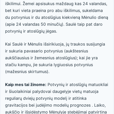
iškilimui. Žemei apsisukus maždaug kas 24 valandas,
bet kuri vieta praeina pro abu iškilimus, sukeldama
du potvynius ir du atoslūgius kiekvieną Mėnulio dieną
(apie 24 valandas 50 minučių). Saulė taip pat daro
potvynių ir atoslūgių jėgas.
Kai Saulė ir Mėnulis išsirikiuoja, jų traukos susijungia
ir sukuria pavasario potvynius (aukštesnius
aukščiausius ir žemesnius atoslūgius); kai jie yra
stačiu kampu, jie sukuria lygiuosius potvynius
(mažesnius skirtumus).
Kaip mes tai žinome:
Potvynių ir atoslūgių matuokliai
ir šiuolaikiniai palydovai daugelyje vietų matuoja
reguliarų dviejų potvynių modelį ir atitinka
gravitacijos bei judėjimo modelių prognozes . Laiko,
aukščio ir išsidėstymo Mėnulyje stebėjimai patvirtina