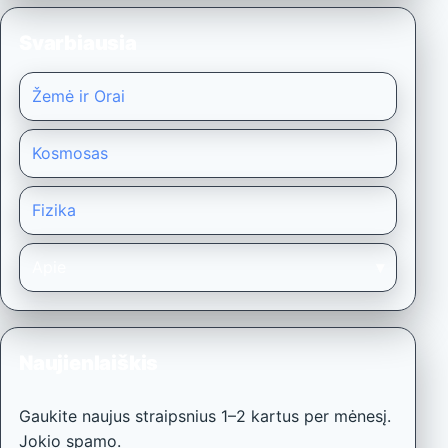
Svarbiausia
Žemė ir Orai
Kosmosas
Fizika
Apie
Naujienlaiškis
Gaukite naujus straipsnius 1–2 kartus per mėnesį.
Jokio spamo.