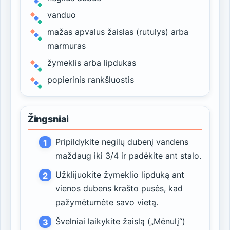
vanduo
mažas apvalus žaislas (rutulys) arba
marmuras
žymeklis arba lipdukas
popierinis rankšluostis
Žingsniai
Pripildykite negilų dubenį vandens
maždaug iki 3/4 ir padėkite ant stalo.
Užklijuokite žymeklio lipduką ant
vienos dubens krašto pusės, kad
pažymėtumėte savo vietą.
Švelniai laikykite žaislą („Mėnulį“)