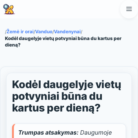
Pereiti
M
prie
turinio
Žemė ir orai
Vanduo
Vandenynai
/
/
/
/
Kodėl daugelyje vietų potvyniai būna du kartus per
dieną?
Kodėl daugelyje vietų
potvyniai būna du
kartus per dieną?
Trumpas atsakymas:
Daugumoje