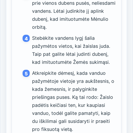
prie vienos dubens pusės, neliesdami
vandens. Lėtai judinkite jį aplink
dubenį, kad imituotumėte Mėnulio
orbitą.
Stebėkite vandens lygį šalia
pažymėtos vietos, kai žaislas juda.
Taip pat galite lėtai judinti dubenį,
kad imituotumėte Žemės sukimąsi.
Atkreipkite dėmesį, kada vanduo
pažymėtoje vietoje yra aukštesnis, o
kada žemesnis, ir palyginkite
priešingas puses. Ką tai rodo: Žaislo
padėtis keičiasi ten, kur kaupiasi
vanduo, todėl galite pamatyti, kaip
du iškilimai gali susidaryti ir praeiti
pro fiksuotą vietą.