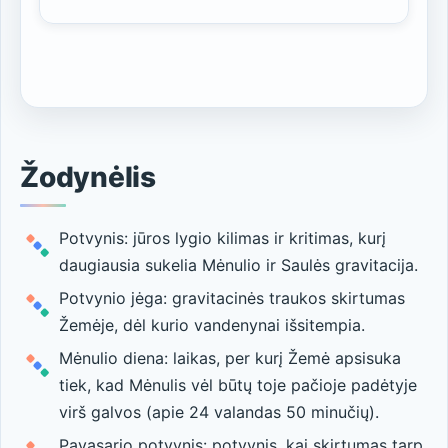
Žodynėlis
Potvynis: jūros lygio kilimas ir kritimas, kurį
daugiausia sukelia Mėnulio ir Saulės gravitacija.
Potvynio jėga: gravitacinės traukos skirtumas
Žemėje, dėl kurio vandenynai išsitempia.
Mėnulio diena: laikas, per kurį Žemė apsisuka
tiek, kad Mėnulis vėl būtų toje pačioje padėtyje
virš galvos (apie 24 valandas 50 minučių).
Pavasario potvynis: potvynis, kai skirtumas tarp