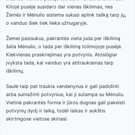
Kitoje pusėje susidaro dar vienas iškilimas, nes
Žemės ir Mėnulio sistema sukasi aplink tašką tarp jų,
o vanduo šiek tiek lieka užnugaryje.
Žemei pasisukus, pakrantės vieta juda per iškilimą
šalia Mėnulio, o tada per iškilimą tolimojoje pusėje.
Kiekvienas praskriejimas yra potvynis. Atoslūgiai
įvyksta tada, kai vanduo yra atitraukiamas tarp
iškilimų.
Saulė taip pat traukia vandenynus ir gali padidinti
arba sumažinti potvynius, kai ji sutampa su Mėnuliu.
Vietinė pakrantės forma ir jūros dugnas gali pakeisti
potvynių dydį ir laiką, todėl laikas ir aukštis
skirtingose ​​vietose skiriasi.