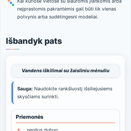
Kai kuriose vietose su siauromis įlankomis arba
neįprastomis pakrantėmis gali būti tik vienas
potvynis arba sudėtingesni modeliai.
Išbandyk pats
Vandens iškilimai su žaisliniu mėnuliu
Sauga:
Naudokite rankšluostį išsiliejusiems
skysčiams surinkti.
Priemonės
negilus dubuo