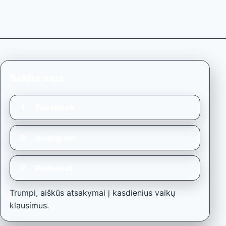
Sekite mus
f
Facebook
◎
Instagram
P
Pinterest
Trumpi, aiškūs atsakymai į kasdienius vaikų
klausimus.