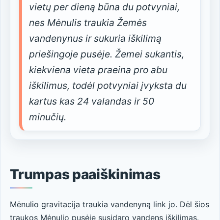
vietų per dieną būna du potvyniai,
nes Mėnulis traukia Žemės
vandenynus ir sukuria iškilimą
priešingoje pusėje. Žemei sukantis,
kiekviena vieta praeina pro abu
iškilimus, todėl potvyniai įvyksta du
kartus kas 24 valandas ir 50
minučių.
Trumpas paaiškinimas
Mėnulio gravitacija traukia vandenyną link jo. Dėl šios
traukos Mėnulio pusėje susidaro vandens iškilimas.