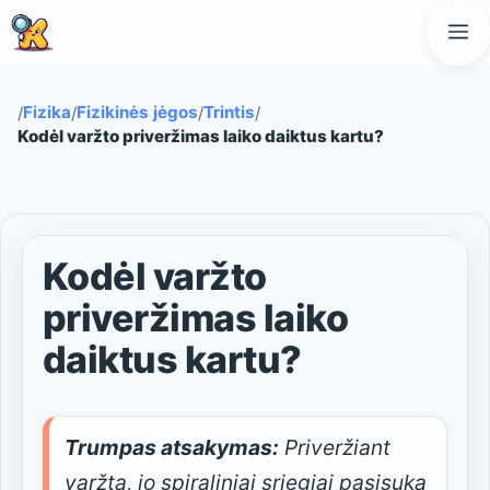
Pereiti
M
prie
turinio
Fizika
Fizikinės jėgos
Trintis
/
/
/
/
Kodėl varžto priveržimas laiko daiktus kartu?
Kodėl varžto
priveržimas laiko
daiktus kartu?
Trumpas atsakymas:
Priveržiant
varžtą, jo spiraliniai sriegiai pasisuka