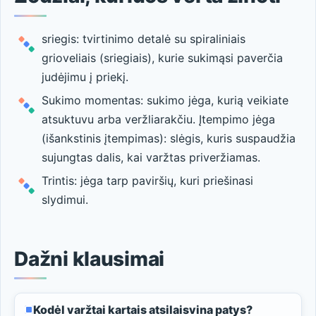
sriegis: tvirtinimo detalė su spiraliniais
grioveliais (sriegiais), kurie sukimąsi paverčia
judėjimu į priekį.
Sukimo momentas: sukimo jėga, kurią veikiate
atsuktuvu arba veržliarakčiu. Įtempimo jėga
(išankstinis įtempimas): slėgis, kuris suspaudžia
sujungtas dalis, kai varžtas priveržiamas.
Trintis: jėga tarp paviršių, kuri priešinasi
slydimui.
Dažni klausimai
Kodėl varžtai kartais atsilaisvina patys?