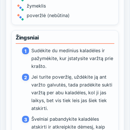
žymeklis
poveržlė (nebūtina)
Žingsniai
Sudėkite du medinius kaladėles ir
pažymėkite, kur įstatysite varžtą prie
krašto.
Jei turite poveržlę, uždėkite ją ant
varžto galvutės, tada pradėkite sukti
varžtą per abu kaladėles, kol ji jas
laikys, bet vis tiek leis jas šiek tiek
atskirti.
Švelniai pabandykite kaladėles
atskirti ir atkreipkite dėmesį, kaip