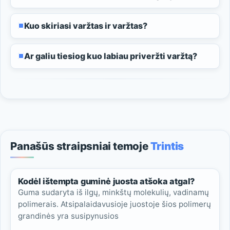
Kuo skiriasi varžtas ir varžtas?
Ar galiu tiesiog kuo labiau priveržti varžtą?
Panašūs straipsniai temoje
Trintis
Kodėl ištempta guminė juosta atšoka atgal?
Guma sudaryta iš ilgų, minkštų molekulių, vadinamų
polimerais. Atsipalaidavusioje juostoje šios polimerų
grandinės yra susipynusios