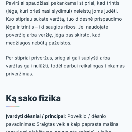
Paviršiai spaudžiasi pakankamai stipriai, kad trintis
(jėga, kuri priešinasi slydimui) neleistų joms judėti.
Kuo stipriau sukate varžtą, tuo didesnė prispaudimo
jėga ir trintis – iki saugios ribos. Jei naudojate
poveržlę arba veržlę, jėga pasiskirsto, kad
medžiagos nebūtų pažeistos.
Per stipriai priveržus, sriegiai gali suplyšti arba
varžtas gali nulūžti, todėl darbui reikalingas tinkamas
priveržimas.
Ką sako fizika
Įvardyti dėsniai / principai:
Poveikio / dėsnio
pavadinimas: Sraigtas veikia kaip paprasta mašina
(pasvirusi plokštuma, apvyniota spirale) ir laiko