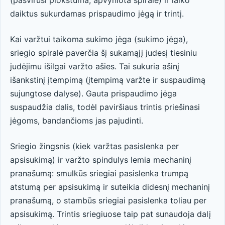
daiktus sukurdamas prispaudimo jėgą ir trintį.
Kai varžtui taikoma sukimo jėga (sukimo jėga),
sriegio spiralė paverčia šį sukamąjį judesį tiesiniu
judėjimu išilgai varžto ašies. Tai sukuria ašinį
išankstinį įtempimą (įtempimą varžte ir suspaudimą
sujungtose dalyse). Gauta prispaudimo jėga
suspaudžia dalis, todėl paviršiaus trintis priešinasi
jėgoms, bandančioms jas pajudinti.
Sriegio žingsnis (kiek varžtas pasislenka per
apsisukimą) ir varžto spindulys lemia mechaninį
pranašumą: smulkūs sriegiai pasislenka trumpą
atstumą per apsisukimą ir suteikia didesnį mechaninį
pranašumą, o stambūs sriegiai pasislenka toliau per
apsisukimą. Trintis sriegiuose taip pat sunaudoja dalį