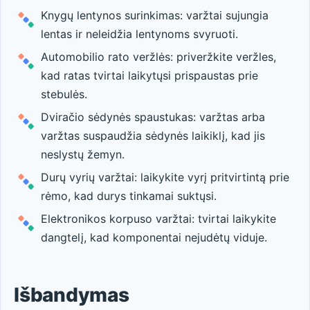
Knygų lentynos surinkimas: varžtai sujungia
lentas ir neleidžia lentynoms svyruoti.
Automobilio rato veržlės: priveržkite veržles,
kad ratas tvirtai laikytųsi prispaustas prie
stebulės.
Dviračio sėdynės spaustukas: varžtas arba
varžtas suspaudžia sėdynės laikiklį, kad jis
neslystų žemyn.
Durų vyrių varžtai: laikykite vyrį pritvirtintą prie
rėmo, kad durys tinkamai suktųsi.
Elektronikos korpuso varžtai: tvirtai laikykite
dangtelį, kad komponentai nejudėtų viduje.
Išbandymas