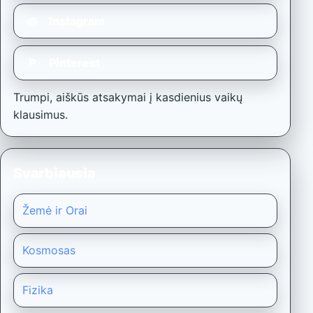
◎
Instagram
P
Pinterest
Trumpi, aiškūs atsakymai į kasdienius vaikų
klausimus.
Svarbiausia
Žemė ir Orai
Kosmosas
Fizika