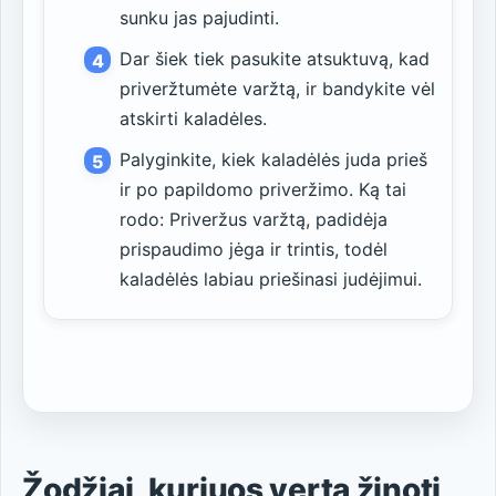
sunku jas pajudinti.
Dar šiek tiek pasukite atsuktuvą, kad
priveržtumėte varžtą, ir bandykite vėl
atskirti kaladėles.
Palyginkite, kiek kaladėlės juda prieš
ir po papildomo priveržimo. Ką tai
rodo: Priveržus varžtą, padidėja
prispaudimo jėga ir trintis, todėl
kaladėlės labiau priešinasi judėjimui.
Žodžiai, kuriuos verta žinoti