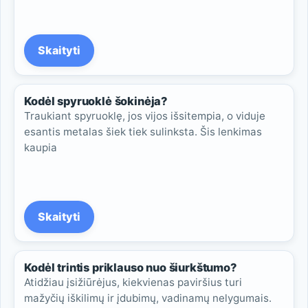
Skaityti
Kodėl spyruoklė šokinėja?
Traukiant spyruoklę, jos vijos išsitempia, o viduje
esantis metalas šiek tiek sulinksta. Šis lenkimas
kaupia
Skaityti
Kodėl trintis priklauso nuo šiurkštumo?
Atidžiau įsižiūrėjus, kiekvienas paviršius turi
mažyčių iškilimų ir įdubimų, vadinamų nelygumais.