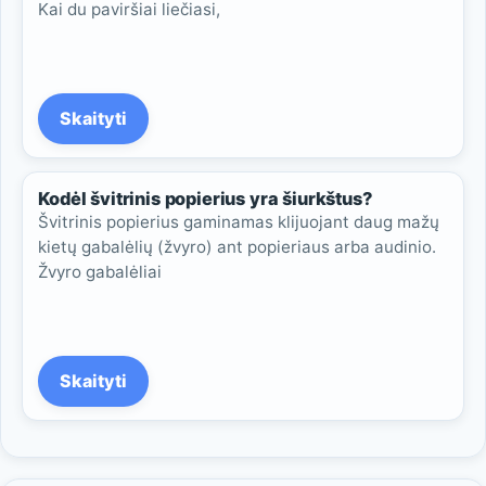
Kai du paviršiai liečiasi,
Skaityti
Kodėl švitrinis popierius yra šiurkštus?
Švitrinis popierius gaminamas klijuojant daug mažų
kietų gabalėlių (žvyro) ant popieriaus arba audinio.
Žvyro gabalėliai
Skaityti