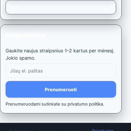
Apie
Naujienlaiškis
Gaukite naujus straipsnius 1–2 kartus per mėnesį.
Jokio spamo.
El.
paštas
Prenumeruoti
Prenumeruodami sutinkate su privatumo politika.
©
Kodėlčius. Visos teisės saugomos. |
Privatumo